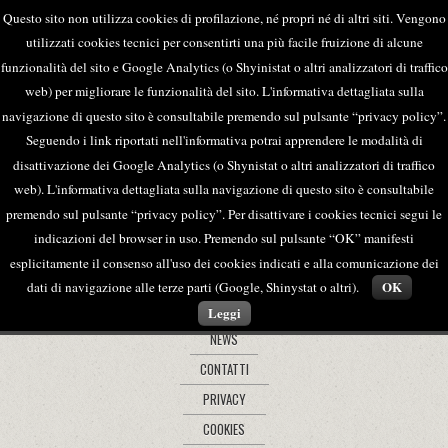
Questo sito non utilizza cookies di profilazione, né propri né di altri siti. Vengono
utilizzati cookies tecnici per consentirti una più facile fruizione di alcune
funzionalità del sito e Google Analytics (o Shyinistat o altri analizzatori di traffico
web) per migliorare le funzionalità del sito. L'informativa dettagliata sulla
navigazione di questo sito è consultabile premendo sul pulsante “privacy policy”.
Seguendo i link riportati nell'informativa potrai apprendere le modalità di
disattivazione dei Google Analytics (o Shynistat o altri analizzatori di traffico
E.
INFO@MABCANTU.COM |
T.
+39 031
web). L'informativa dettagliata sulla navigazione di questo sito è consultabile
73.15.05
premendo sul pulsante “privacy policy”. Per disattivare i cookies tecnici segui le
indicazioni del browser in uso. Premendo sul pulsante “OK” manifesti
esplicitamente il consenso all'uso dei cookies indicati e alla comunicazione dei
AZIENDA
OK
dati di navigazione alle terze parti (Google, Shinystat o altri).
PRODOTTI
Leggi
NEWS
CONTATTI
PRIVACY
COOKIES